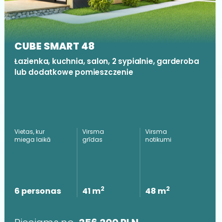
CUBE SMART 48
Łazienka, kuchnia, salon, 2 sypialnie, garderoba
lub dodatkowe pomieszczenie
Vietas, kur
Virsma
Virsma
miega laikā
grīdas
notikumi
2
2
6 personas
41 m
48 m