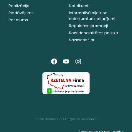
Realizācija
Noteikumi
Piedāvājums
Informatīvā biļetena
noteikumi un nosacījumi
Par mums
Regulamin promocji
Konfidencialitātes politika
Sazinieties ar
Visas tiesības aizsargātas HowSmart
Spectar.co.uk roku darbs