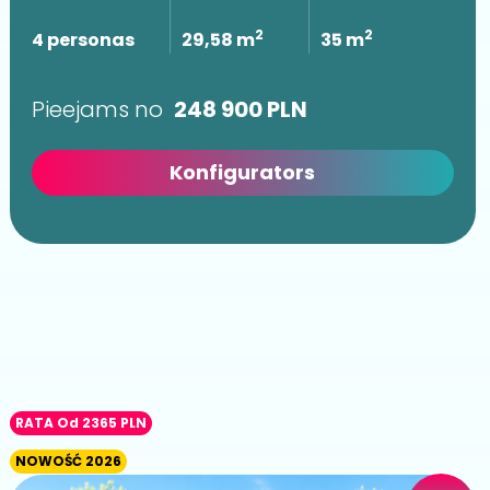
2
2
4 personas
29,58 m
35 m
Pieejams no
248 900
PLN
Konfigurators
RATA Od 2365 PLN
NOWOŚĆ 2026