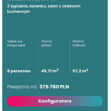
2 sypialnie, łazienka, salon z aneksem
kuchennym
Vietas, kur
Virsma
Virsma
miega laikā
grīdas
notikumi
2
2
6 personas
45,71 m
57,2 m
Pieejams no
375 780
PLN
Konfigurators