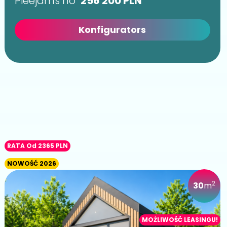
Pieejams no
256 200
PLN
Konfigurators
RATA Od 2365 PLN
NOWOŚĆ 2026
2
30
m
MOŻLIWOŚĆ LEASINGU!