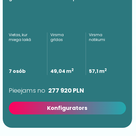
Vietas, kur
Virsma
Virsma
miega laikā
grīdas
notikumi
2
2
7 osób
49,04 m
57,1 m
Pieejams no
277 920
PLN
Konfigurators