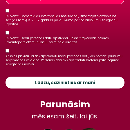
Es piekrītu komerciālas informācijas nosūtīšanai, izmantojot elektroniskos
saziņas līdzekļus 2002. gada 18. jūlija Likuma par pakalpojumu sniegšanu
izpratnē.
Es piekrītu savu personas datu apstrādei. Tiešās tirgvedības nolūkos,
izmantojot telekomunikāciju termināla iekārtas
Ar šo es piekrītu, ka tiek apstrādāti mani personas dati, kas norādīti jaunumu
saņemšanas veidlapā. Personas dati tiks apstrādāti biļetena pakalpojuma
sniegšanas nolūkā.
Lūdzu, sazinieties ar mani
Parunāsim
mēs esam šeit, lai jūs