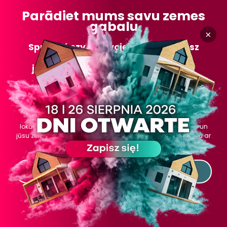
Parādiet mums savu zemes
gabalu
×
Sprawdź czy na swojej działce możesz
budować budynki mieszkalne
jednorodzinne lub Budynki Rekreacji
Indywidualnej.
Tas ir vissvarīgākais punkts ceļā uz jūsu sapņu mājām.
HowSmart arhitekts pārbaudīs, ko un kādā administratīvā
kārtībā var būvēt jūsu zemes gabalā, pārbaudīs
lokālplānojuma noteikumus, analizēs tehniskos apstākļus un
jūsu zemes gabala apkārtni. Mēs vienmēr sākam sadarbību ar
šo punktu.
Pierakstīties analīzei