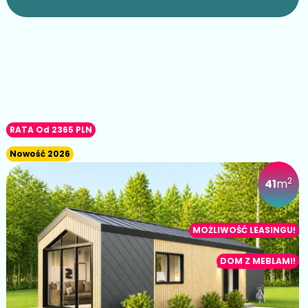
RATA Od 2365 PLN
Nowość 2026
2
41
m
MOŻLIWOŚĆ LEASINGU!
DOM Z MEBLAMI!