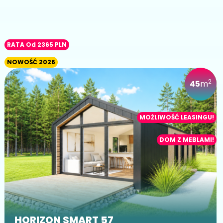
RATA Od 2365 PLN
NOWOŚĆ 2026
2
45
m
MOŻLIWOŚĆ LEASINGU!
DOM Z MEBLAMI!
HORIZON SMART 57