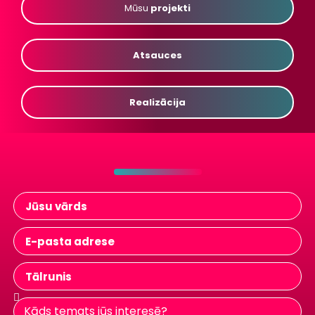
Mūsu
projekti
Atsauces
Realizācija
-