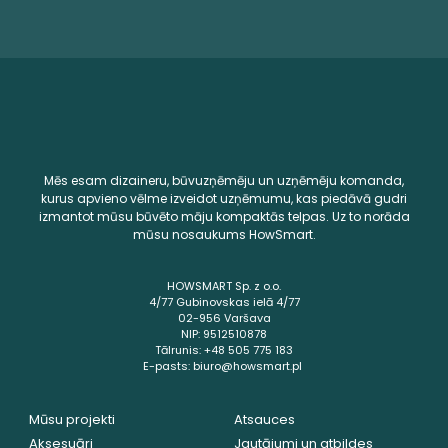
Mēs esam dizaineru, būvuzņēmēju un uzņēmēju komanda,
kurus apvieno vēlme izveidot uzņēmumu, kas piedāvā gudri
izmantot mūsu būvēto māju kompaktās telpas. Uz to norāda
mūsu nosaukums HowSmart.
HOWSMART Sp. z o.o.
4/77 Gubinovskas ielā 4/77
02-956 Varšava
NIP: 9512510878
Tālrunis: +48 505 775 183
E-pasts: biuro@howsmart.pl
Mūsu projekti
Atsauces
Aksesuāri
Jautājumi un atbildes