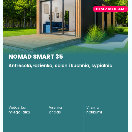
DOM Z MEBLAMI!
NOMAD SMART 35
Antresola, łazienka, salon i kuchnia, sypialnia
Vietas, kur
Virsma
Virsma
miega laikā
grīdas
notikumi