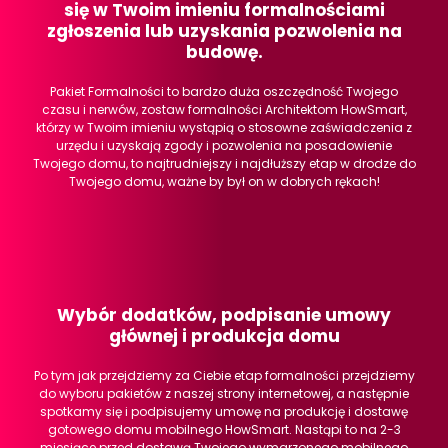
się w Twoim imieniu formalnościami
zgłoszenia lub uzyskania pozwolenia na
budowę.
Pakiet Formalności to bardzo duża oszczędność Twojego
czasu i nerwów, zostaw formalności Architektom HowSmart,
którzy w Twoim imieniu wystąpią o stosowne zaświadczenia z
urzędu i uzyskają zgody i pozwolenia na posadowienie
Twojego domu, to najtrudniejszy i najdłuższy etap w drodze do
Twojego domu, ważne by był on w dobrych rękach!
Wybór dodatków, podpisanie umowy
głównej i produkcja domu
Po tym jak przejdziemy za Ciebie etap formalności przejdziemy
do wyboru pakietów z naszej strony internetowej, a następnie
spotkamy się i podpisujemy umowę na produkcję i dostawę
gotowego domu mobilnego HowSmart. Nastąpi to na 2-3
miesiące przed dostawą Twojego wymarzonego mobilnego