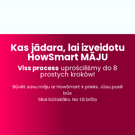
Kas jādara, lai izveidotu
HowSmart MĀJU
Viss process
uprościliśmy do 8
prostych kroków!
Būvēt savu māju ar HowSmart ir prieks. Jūsu pusē
būs
tikai būtiskāko. No tā brīža