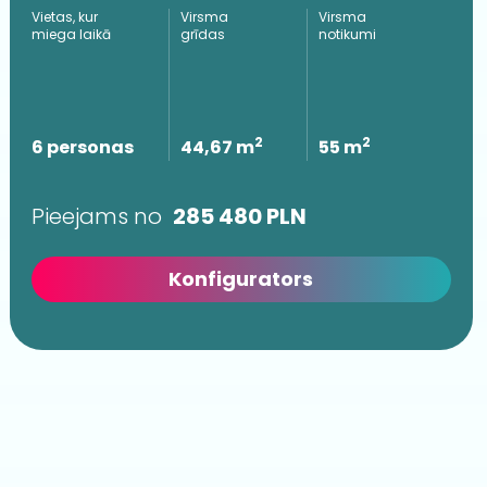
Vietas, kur
Virsma
Virsma
miega laikā
grīdas
notikumi
2
2
6 personas
44,67 m
55 m
Pieejams no
285 480
PLN
Konfigurators